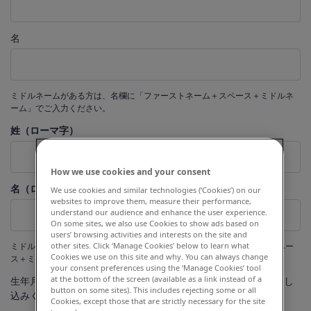
名
ミドルネームがある方は、名欄に「ファーストネーム＋スペース＋ミドルネ
ーム」でご入力ください。
姓（ローマ字）
How we use cookies and your consent
名（ローマ字 ）
We use cookies and similar technologies (‘Cookies’) on our
websites to improve them, measure their performance,
understand our audience and enhance the user experience.
On some sites, we also use Cookies to show ads based on
users’ browsing activities and interests on the site and
ミドルネームがある方は、名（ローマ字）欄に「ファーストネーム＋スペー
other sites. Click ‘Manage Cookies’ below to learn what
Cookies we use on this site and why. You can always change
ス＋ミドルネーム」でご入力ください。
your consent preferences using the ‘Manage Cookies’ tool
at the bottom of the screen (available as a link instead of a
生年月日 ※未成年の方は事前に親権者の了解を得たうえでお申し
button on some sites). This includes rejecting some or all
込みください。
Cookies, except those that are strictly necessary for the site