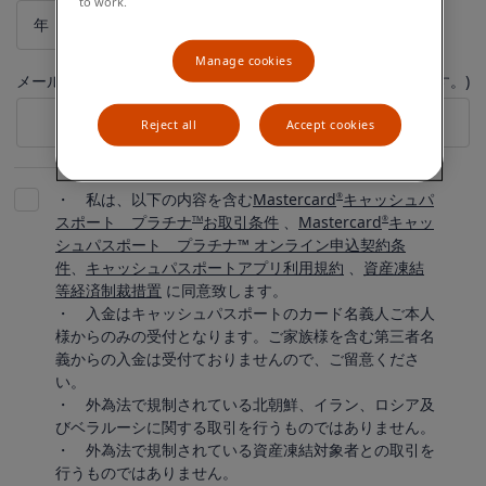
to work.
年
月
日
Manage cookies
メールアドレス (メールアドレスは４０文字以内でお願いします。)
Reject all
Accept cookies
・
私は、以下の内容を含む
Mastercard
キャッシュパ
®
スポート プラチナ
お取引条件
、
Mastercard
キャッ
TM
®
シュパスポート プラチナ™ オンライン申込契約条
件
、
キャッシュパスポートアプリ利用規約
、
資産凍結
等経済制裁措置
に同意致します。
・ 入金はキャッシュパスポートのカード名義人ご本人
様からのみの受付となります。ご家族様を含む第三者名
義からの入金は受付ておりませんので、ご留意くださ
い。
・ 外為法で規制されている北朝鮮、イラン、ロシア及
びベラルーシに関する取引を行うものではありません。
・ 外為法で規制されている資産凍結対象者との取引を
行うものではありません。