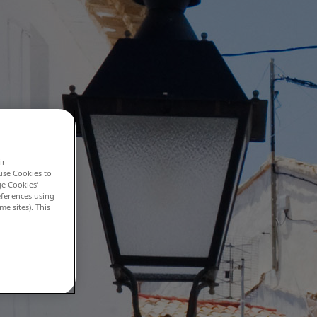
ir
use Cookies to
ge Cookies’
eferences using
me sites). This