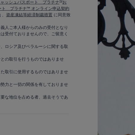
キャッシュパスポート プラチナ
お
TM
ート プラチナ™ オンライン申込契約
約
、
資産凍結等経済制裁措置
に同意致
名義人ご本人様からのみの受付となり
金は受付ておりませんので、ご留意く
ン、ロシア及びベラルーシに関する取
者との取引を行うものではありませ
した取引に使用するものではありませ
的勢力と一切の関係を有しておりませ
重要な地位を占める者、過去そうであ
。