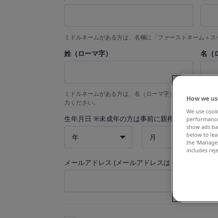
ミドルネームがある方は、名欄に「ファーストネーム＋ス
姓（ローマ字）
名（
ミドルネームがある方は、名（ローマ字）欄に「ファース
How we us
力ください。
We use cooki
生年月日 ※未成年の方は事前に親権者の了解を得
performance
show ads bas
below to le
年
月
the ‘Manage 
includes rej
メールアドレス (メールアドレスは４０文字以内で