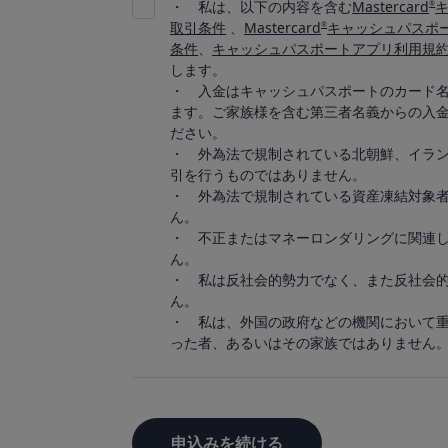
・
私は、以下の内容を含む
Mastercard
®
取引条件
、
Mastercard
キャッシュパスポ
®
条件
、
キャッシュパスポートアプリ利用規
します。
・ 入金はキャッシュパスポートのカード
ます。ご家族様を含む第三者名義からの入
ださい。
・ 外為法で規制されている北朝鮮、イラ
引を行うものではありません。
・ 外為法で規制されている資産凍結対象
ん。
・ 不正またはマネーロンダリングに関連
ん。
・ 私は反社会的勢力でなく、また反社会
ん。
・ 私は、外国の政府などの機関において
った者、あるいはその家族ではありません
申込みを続ける