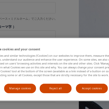
ペース＋ミドルネーム」でご入力ください。
ローマ字 ）
トネーム＋スペース＋ミドルネーム」でご入
e cookies and your consent
es and similar technologies (‘Cookies’) on our websites to improve them, measure the
たうえでお申し込みください。
, understand our audience and enhance the user experience. On some sites, we also 
ed on users’ browsing activities and interests on the site and other sites. Click ‘Mana
arn what Cookies we use on this site and why. You can always change your consent pr
日
Cookies’ tool at the bottom of the screen (available as a link instead of a button on so
ecting some or all Cookies, except those that are strictly necessary for the site to work.
お願いします。)
Manage cookies
Reject all
Accept cookies